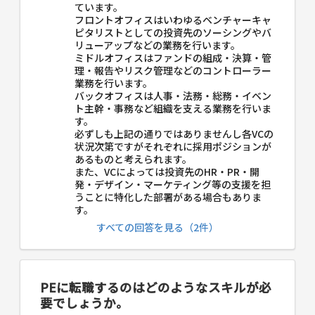
ています。
フロントオフィスはいわゆるベンチャーキャ
ピタリストとしての投資先のソーシングやバ
リューアップなどの業務を行います。
ミドルオフィスはファンドの組成・決算・管
理・報告やリスク管理などのコントローラー
業務を行います。
バックオフィスは人事・法務・総務・イベン
ト主幹・事務など組織を支える業務を行いま
す。
必ずしも上記の通りではありませんし各VCの
状況次第ですがそれぞれに採用ポジションが
あるものと考えられます。
また、VCによっては投資先のHR・PR・開
発・デザイン・マーケティング等の支援を担
うことに特化した部署がある場合もありま
す。
すべての回答を見る（2件）
PEに転職するのはどのようなスキルが必
要でしょうか。