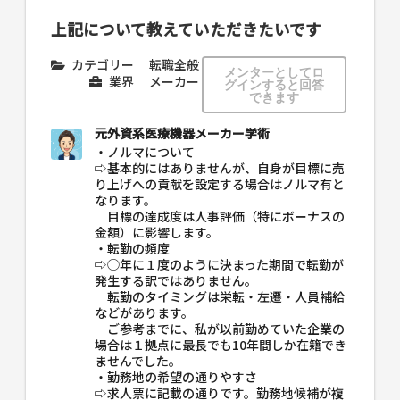
上記について教えていただきたいです
カテゴリー
転職全般
メンターとしてロ
業界
メーカー
グインすると回答
できます
元外資系医療機器メーカー学術
・ノルマについて
⇨基本的にはありませんが、自身が目標に売
り上げへの貢献を設定する場合はノルマ有と
なります。
目標の達成度は人事評価（特にボーナスの
金額）に影響します。
・転勤の頻度
⇨◯年に１度のように決まった期間で転勤が
発生する訳ではありません。
転勤のタイミングは栄転・左遷・人員補給
などがあります。
ご参考までに、私が以前勤めていた企業の
場合は１拠点に最長でも10年間しか在籍でき
ませんでした。
・勤務地の希望の通りやすさ
⇨求人票に記載の通りです。勤務地候補が複