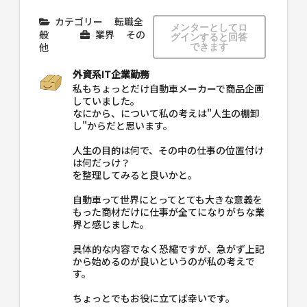
カテゴリー
転職全
メンターとしてロ
般
業界
その
グインすると回答
他
できます
外資系IT企業勤務
私もちょっとだけ自動車メーカーで商品企画
していました。
なにから、について私の考えは"人生の棚卸
し"からだと思います。
人生の目的は何で、その中の仕事の位置付け
は何だっけ？
を整理してみると良いかと。
自動車って世界にとってとても大きな意義を
もった商材だけに仕事が全てになりがちな業
界と感じました。
具体的な内容でなく恐縮ですが、急がず上記
から始めるのが良いというのが私の考えで
す。
ちょっとでもお役に立てば幸いです。