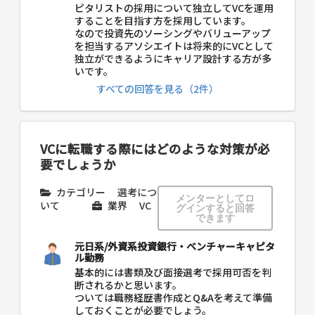
ピタリストの採用について独立してVCを運用
することを目指す方を採用しています。
なので投資先のソーシングやバリューアップ
を担当するアソシエイトは将来的にVCとして
独立ができるようにキャリア設計する方が多
いです。
すべての回答を見る（2件）
VCに転職する際にはどのような対策が必
要でしょうか
カテゴリー
選考につ
メンターとしてロ
いて
業界
VC
グインすると回答
できます
元日系/外資系投資銀行・ベンチャーキャピタ
ル勤務
基本的には書類及び面接選考で採用可否を判
断されるかと思います。
ついては職務経歴書作成とQ&Aを考えて準備
しておくことが必要でしょう。