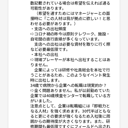
数記載されている場合は希望を伝えれば通る
可能性があります。
（希望を通すためにはマネージャーとの面
接時に『この人材は我が拠点に欲しい！と思
わせる必要があります。）
・支店への出社頻度
⇨コロナ禍の昨今は原則テレワーク、施設・
自宅間の直行直帰が多くなっています。
支店への出社は必要な資材を取りに行く際
など必要最低限です。
・本社への出社
⇨現場プレーヤーが本社へ出社することはあ
りません。
企業によっては研修や社員総会を本社で行
うことがあるため、このようなイベント発生
時に出社します。
34歳で病院から企業への転職は現実的か？
⇨全く問題ありません。私が以前勤めていた
企業では40歳検査センターで転職している方
がいました。
注意点として、企業は転職組には『即戦力と
なる人材』を強く求めます。30代半ばともな
ると更にその要求が強くなるため入社後に周
囲からの期待度が大きくなります。また、研
修期間も最低限ですぐにフィールドへ出され