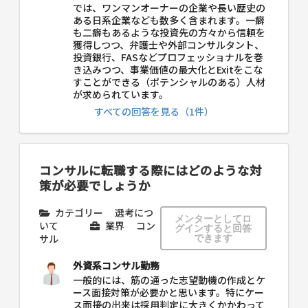
では、ワンマンオーナーの企業や長い歴史の
ある日系企業なども数多く含まれます。一癖
も二癖もあるような投資先の方々から信頼を
獲得しつつ、弁護士や外部コンサルタント、
投資銀行、FASなどプロフェッショナルを巻
き込みつつ、事業価値の最大化とExitをこな
すことができる（ポテンシャルのある）人材
が求められています。
すべての回答を見る（1件）
コンサルに転職する際にはどのような対
策が必要でしょうか
カテゴリー
選考につ
メンターとしてロ
いて
業界
コン
グインすると回答
サル
できます
外資系コンサル勤務
一般的には、筋の通った志望動機の作成とケ
ース面接対策が必要かと思います。特にケー
ス面接の出来は採用判定に大きくかかわって