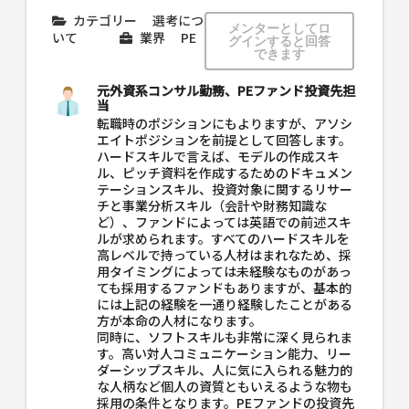
カテゴリー
選考につ
メンターとしてロ
いて
業界
PE
グインすると回答
できます
元外資系コンサル勤務、PEファンド投資先担
当
転職時のポジションにもよりますが、アソシ
エイトポジションを前提として回答します。
ハードスキルで言えば、モデルの作成スキ
ル、ピッチ資料を作成するためのドキュメン
テーションスキル、投資対象に関するリサー
チと事業分析スキル（会計や財務知識な
ど）、ファンドによっては英語での前述スキ
ルが求められます。すべてのハードスキルを
高レベルで持っている人材はまれなため、採
用タイミングによっては未経験なものがあっ
ても採用するファンドもありますが、基本的
には上記の経験を一通り経験したことがある
方が本命の人材になります。
同時に、ソフトスキルも非常に深く見られま
す。高い対人コミュニケーション能力、リー
ダーシップスキル、人に気に入られる魅力的
な人柄など個人の資質ともいえるような物も
採用の条件となります。PEファンドの投資先