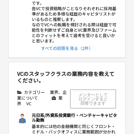
です。
各VCで投資戦略がことなりそれぞれに採用基
準があるため多様な経歴のキャピタリストが
いるものと推察します。
なのでVCへの転職を検討される際は経歴で可
能性を判断せずご自身とVC業界及びファーム
とのフィットを考えて選考を受けると良いか
と思います。
すべての回答を見る（2件）
VCのスタッフクラスの業務内容を教えて
ください。
カテゴリー
業界、企
メンターとして
業について
業
ログインすると
界
VC
回答できます
元日系/外資系投資銀行・ベンチャーキャピタ
ル勤務
基本的には他の金融機関と同じくフロント・
ミドル・バックオフィスに業務範囲が分かれ