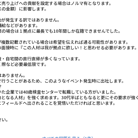
に売り上げへの貢献を設定する場合はノルマ有となります。
の金額）に影響します。
勤が発生する訳ではありません。
給などがあります。
の場合は１拠点に最長でも10年間しか在籍できませんでした。
が複数記載されている場合は希望を伝えれば通る可能性があります。
面接時に『この人材は我が拠点に欲しい！と思わせる必要があります
設・自宅間の直行直帰が多くなっています。
際など必要最低限です。
はありません。
行うことがあるため、このようなイベント発生時に出社します。
？
た企業では40歳検査センターで転職している方がいました。
力となる人材』を強く求めます。30代半ばともなると更にその要求が強
にフィールドへ出されることを覚悟いただければと思います。
さい。