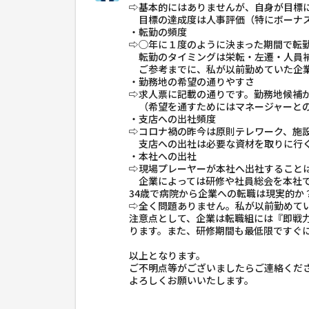
⇨基本的にはありませんが、自身が目標
目標の達成度は人事評価（特にボーナス
・転勤の頻度
⇨◯年に１度のように決まった期間で転
転勤のタイミングは栄転・左遷・人員補
ご参考までに、私が以前勤めていた企業
・勤務地の希望の通りやすさ
⇨求人票に記載の通りです。勤務地候補
（希望を通すためにはマネージャーとの
・支店への出社頻度
⇨コロナ禍の昨今は原則テレワーク、施
支店への出社は必要な資材を取りに行く
・本社への出社
⇨現場プレーヤーが本社へ出社すること
企業によっては研修や社員総会を本社で
34歳で病院から企業への転職は現実的か
⇨全く問題ありません。私が以前勤めてい
注意点として、企業は転職組には『即戦
ります。また、研修期間も最低限ですぐ
以上となります。
ご不明点等がございましたらご連絡くだ
よろしくお願いいたします。