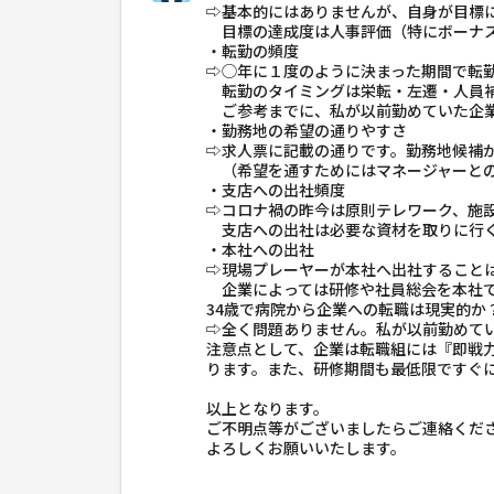
⇨基本的にはありませんが、自身が目標
目標の達成度は人事評価（特にボーナス
・転勤の頻度
⇨◯年に１度のように決まった期間で転
転勤のタイミングは栄転・左遷・人員補
ご参考までに、私が以前勤めていた企業
・勤務地の希望の通りやすさ
⇨求人票に記載の通りです。勤務地候補
（希望を通すためにはマネージャーとの
・支店への出社頻度
⇨コロナ禍の昨今は原則テレワーク、施
支店への出社は必要な資材を取りに行く
・本社への出社
⇨現場プレーヤーが本社へ出社すること
企業によっては研修や社員総会を本社で
34歳で病院から企業への転職は現実的か
⇨全く問題ありません。私が以前勤めてい
注意点として、企業は転職組には『即戦
ります。また、研修期間も最低限ですぐ
以上となります。
ご不明点等がございましたらご連絡くだ
よろしくお願いいたします。