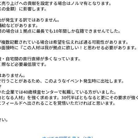
に売り上げへの貢献を設定する場合はノルマ有となります。
の金額）に影響します。
勤が発生する訳ではありません。
給などがあります。
の場合は１拠点に最長でも10年間しか在籍できませんでした。
が複数記載されている場合は希望を伝えれば通る可能性があります。
面接時に『この人材は我が拠点に欲しい！と思わせる必要があります
設・自宅間の直行直帰が多くなっています。
際など必要最低限です。
はありません。
行うことがあるため、このようなイベント発生時に出社します。
？
た企業では40歳検査センターで転職している方がいました。
力となる人材』を強く求めます。30代半ばともなると更にその要求が強
にフィールドへ出されることを覚悟いただければと思います。
さい。