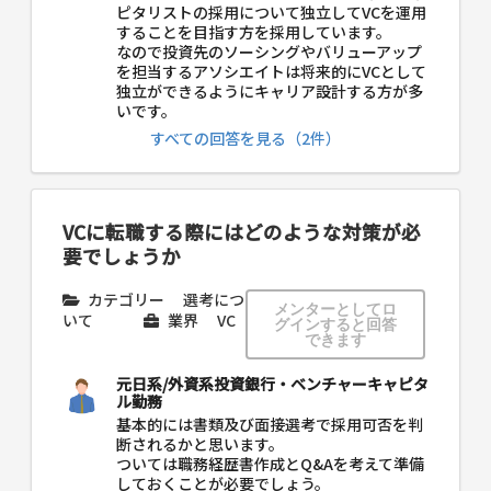
ピタリストの採用について独立してVCを運用
することを目指す方を採用しています。
なので投資先のソーシングやバリューアップ
を担当するアソシエイトは将来的にVCとして
独立ができるようにキャリア設計する方が多
いです。
すべての回答を見る（2件）
VCに転職する際にはどのような対策が必
要でしょうか
カテゴリー
選考につ
メンターとしてロ
いて
業界
VC
グインすると回答
できます
元日系/外資系投資銀行・ベンチャーキャピタ
ル勤務
基本的には書類及び面接選考で採用可否を判
断されるかと思います。
ついては職務経歴書作成とQ&Aを考えて準備
しておくことが必要でしょう。