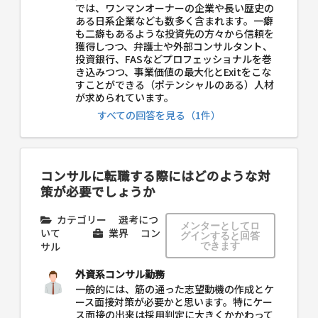
では、ワンマンオーナーの企業や長い歴史の
ある日系企業なども数多く含まれます。一癖
も二癖もあるような投資先の方々から信頼を
獲得しつつ、弁護士や外部コンサルタント、
投資銀行、FASなどプロフェッショナルを巻
き込みつつ、事業価値の最大化とExitをこな
すことができる（ポテンシャルのある）人材
が求められています。
すべての回答を見る（1件）
コンサルに転職する際にはどのような対
策が必要でしょうか
カテゴリー
選考につ
メンターとしてロ
いて
業界
コン
グインすると回答
サル
できます
外資系コンサル勤務
一般的には、筋の通った志望動機の作成とケ
ース面接対策が必要かと思います。特にケー
ス面接の出来は採用判定に大きくかかわって