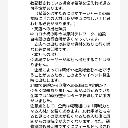
数記載されている場合は希望を伝えれば通る
可能性があります。
（希望を通すためにはマネージャーとの面
接時に『この人材は我が拠点に欲しい！と思
わせる必要があります。）
・支店への出社頻度
⇨コロナ禍の昨今は原則テレワーク、施設・
自宅間の直行直帰が多くなっています。
支店への出社は必要な資材を取りに行く際
など必要最低限です。
・本社への出社
⇨現場プレーヤーが本社へ出社することはあ
りません。
企業によっては研修や社員総会を本社で行
うことがあるため、このようなイベント発生
時に出社します。
34歳で病院から企業への転職は現実的か？
⇨全く問題ありません。私が以前勤めていた
企業では40歳検査センターで転職している方
がいました。
注意点として、企業は転職組には『即戦力と
なる人材』を強く求めます。30代半ばともな
ると更にその要求が強くなるため入社後に周
囲からの期待度が大きくなります。また、研
修期間も最低限ですぐにフィールドへ出され