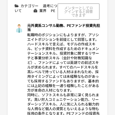
カテゴリー
選考につ
メンターとしてロ
いて
業界
PE
グインすると回答
できます
元外資系コンサル勤務、PEファンド投資先担
当
転職時のポジションにもよりますが、アソシ
エイトポジションを前提として回答します。
ハードスキルで言えば、モデルの作成スキ
ル、ピッチ資料を作成するためのドキュメン
テーションスキル、投資対象に関するリサー
チと事業分析スキル（会計や財務知識な
ど）、ファンドによっては英語での前述スキ
ルが求められます。すべてのハードスキルを
高レベルで持っている人材はまれなため、採
用タイミングによっては未経験なものがあっ
ても採用するファンドもありますが、基本的
には上記の経験を一通り経験したことがある
方が本命の人材になります。
同時に、ソフトスキルも非常に深く見られま
す。高い対人コミュニケーション能力、リー
ダーシップスキル、人に気に入られる魅力的
な人柄など個人の資質ともいえるような物も
採用の条件となります。PEファンドの投資先