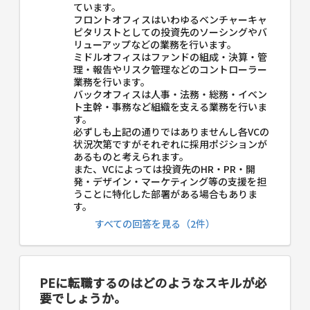
ています。
フロントオフィスはいわゆるベンチャーキャ
ピタリストとしての投資先のソーシングやバ
リューアップなどの業務を行います。
ミドルオフィスはファンドの組成・決算・管
理・報告やリスク管理などのコントローラー
業務を行います。
バックオフィスは人事・法務・総務・イベン
ト主幹・事務など組織を支える業務を行いま
す。
必ずしも上記の通りではありませんし各VCの
状況次第ですがそれぞれに採用ポジションが
あるものと考えられます。
また、VCによっては投資先のHR・PR・開
発・デザイン・マーケティング等の支援を担
うことに特化した部署がある場合もありま
す。
すべての回答を見る（2件）
PEに転職するのはどのようなスキルが必
要でしょうか。