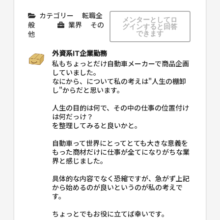
カテゴリー
転職全
メンターとしてロ
般
業界
その
グインすると回答
他
できます
外資系IT企業勤務
私もちょっとだけ自動車メーカーで商品企画
していました。
なにから、について私の考えは"人生の棚卸
し"からだと思います。
人生の目的は何で、その中の仕事の位置付け
は何だっけ？
を整理してみると良いかと。
自動車って世界にとってとても大きな意義を
もった商材だけに仕事が全てになりがちな業
界と感じました。
具体的な内容でなく恐縮ですが、急がず上記
から始めるのが良いというのが私の考えで
す。
ちょっとでもお役に立てば幸いです。