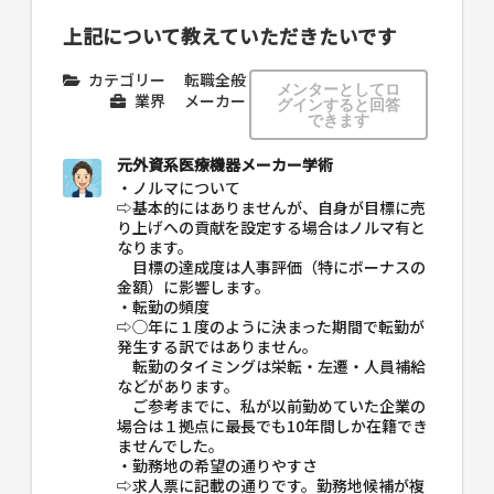
上記について教えていただきたいです
カテゴリー
転職全般
メンターとしてロ
業界
メーカー
グインすると回答
できます
元外資系医療機器メーカー学術
・ノルマについて
⇨基本的にはありませんが、自身が目標に売
り上げへの貢献を設定する場合はノルマ有と
なります。
目標の達成度は人事評価（特にボーナスの
金額）に影響します。
・転勤の頻度
⇨◯年に１度のように決まった期間で転勤が
発生する訳ではありません。
転勤のタイミングは栄転・左遷・人員補給
などがあります。
ご参考までに、私が以前勤めていた企業の
場合は１拠点に最長でも10年間しか在籍でき
ませんでした。
・勤務地の希望の通りやすさ
⇨求人票に記載の通りです。勤務地候補が複