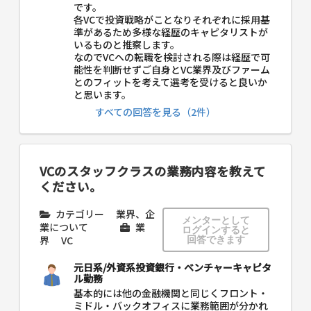
です。
各VCで投資戦略がことなりそれぞれに採用基
準があるため多様な経歴のキャピタリストが
いるものと推察します。
なのでVCへの転職を検討される際は経歴で可
能性を判断せずご自身とVC業界及びファーム
とのフィットを考えて選考を受けると良いか
と思います。
すべての回答を見る（2件）
VCのスタッフクラスの業務内容を教えて
ください。
カテゴリー
業界、企
メンターとして
業について
業
ログインすると
界
VC
回答できます
元日系/外資系投資銀行・ベンチャーキャピタ
ル勤務
基本的には他の金融機関と同じくフロント・
ミドル・バックオフィスに業務範囲が分かれ