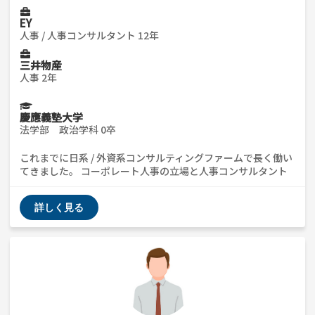
EY
人事 / 人事コンサルタント 12年
三井物産
人事 2年
慶應義塾大学
法学部 政治学科 0卒
これまでに日系 / 外資系コンサルティングファームで長く働い
てきました。 コーポレート人事の立場と人事コンサルタント
としてクライアントにデリバリーしていた両方の経験がありま
す。コーポレート人事も担当していましたので、採用全般に関
詳しく見る
することもいろいろアドバイス出来ると思います。お気軽にご
連絡ください。