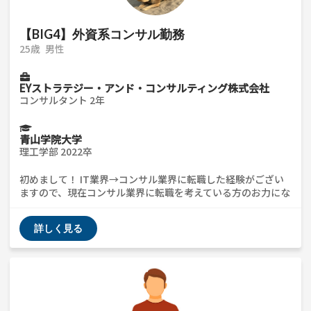
【BIG4】外資系コンサル勤務
25歳
男性
EYストラテジー・アンド・コンサルティング株式会社
コンサルタント 2年
青山学院大学
理工学部 2022卒
初めまして！ IT業界→コンサル業界に転職した経験がござい
ますので、現在コンサル業界に転職を考えている方のお力にな
れればと思います。 ◽️経歴 新卒でIT系のコンサル案件を扱う企
業に入社して1年間SEとして勤務。より上流から関わりたいと
詳しく見る
思い、big4に転職を決意。現在は、公共系の案件に参画中。 ◽️
サポート可能な項目 コンサル業界に関する質問 ・外資系、日
系問わず企業分析関連 ・big4コンサルタントの働き方 ・ES及
び志望動機等の添削 ・ケース面接対策 ・キャリアプラン ・
etc ざっくばらんに何でも聞いて頂ければと思います！