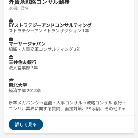
外資系戦略コンサル勤務
30歳
男性
EYストラテジーアンドコンサルティング
ストラテジーアンドトランザクション 1年
マーサージャパン
組織・人事変革コンサルティング 3年
三井住友銀行
法人営業部 3年
東北大学
経済学部 2018卒
新卒メガバンク→組織・人事コンサル→戦略コンサル 銀行・
コンサル業界に関する質問、面接対策、ES添削、その他キャ
リア相談等幅広に対応できます。 2度の転職を経ているので、
転職活動にかかるざっくばらんな質問でもWelcomeです（中
詳しく見る
国語、英語対応可） ぜひお気軽にご相談ください！