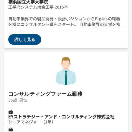
横浜国立大学大学院
工学府システム統合工学 2015卒
自動車業界での製品開発・設計ポジションからBig4への転職
を機にコンサルタント職をスタート。 自動車業界の支援を複
数経験したのち、日経コンサルティングファームに転職。 大
手メディア業界の間接コスト削減等々、複数のプロジェクトを
詳しく見る
経験。 製造だけでなくメディア業界と、幅広い業界の支援に
携わっています。 コンサル業界チャレンジしたい、どんな業
界か知りたい、ざっくばらんな質問ウェルカムです。 ・コン
サル業界に関する質問 ・面接対策 ・その他 など
コンサルティングファーム勤務
35歳
男性
EYストラテジー・アンド・コンサルティング株式会社
シニアマネジャー（1年）