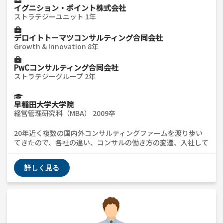
イグニション・ポイント株式会社
ストラテジーユニット 1年
デロイトトーマツコンサルティング合同会社
Growth & Innovation 8年
PwCコンサルティング合同会社
ストラテジーグループ 2年
早稲田大学大学院
経営管理研究科（MBA） 2009卒
20年近く複数の国内外コンサルティングファームを渡り歩い
てきたので、各社の違い、コンサルの働き方の変遷、入社して
活躍するコツなどをお伝えできます。コンサルを経たあとの長
期的なキャリア形成の作り方もお話しできます。ざっくばらん
詳しく見る
に質問受け付けてますので、気軽にお声がけください😊