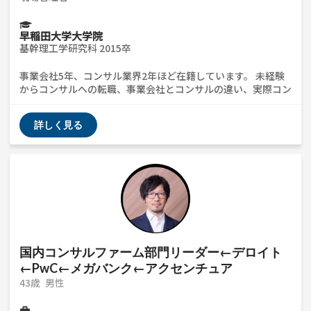
早稲田大学大学院
基幹理工学研究科 2015卒
事業会社5年、コンサル業界2年ほど在籍しています。 未経験
からコンサルへの転職、事業会社とコンサルの違い、実際コン
サルに転職してどうか、Big4、アクセンチュア、ベイカレン
ト、アビームなど実際何が違うか(友人が多くヒアリングでき
詳しく見る
ます)などざっくばらんにお聞きいただければと思います。
国内コンサルファーム部門リーダー←デロイト
←PwC←メガバンク←アクセンチュア
43歳
男性