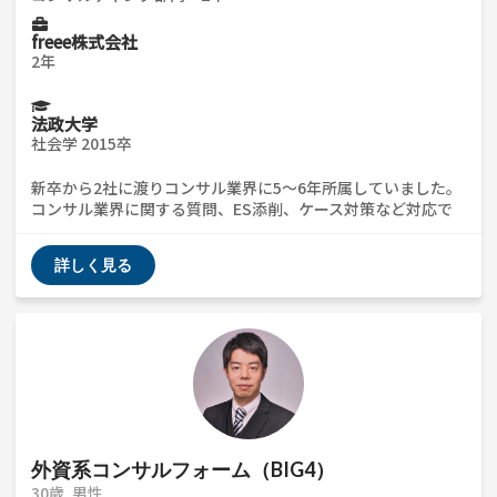
freee株式会社
2年
法政大学
社会学 2015卒
新卒から2社に渡りコンサル業界に5〜6年所属していました。
コンサル業界に関する質問、ES添削、ケース対策など対応で
きます。 また、BIG4からブティックファームへの転職やその2
社における比較やその後の事業会社への転職などについてもお
詳しく見る
話ができると思います。 ざっくばらんな質問でもウェルカム
なのでご気軽にご連絡ください！
外資系コンサルフォーム（BIG4）
30歳
男性