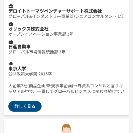
デロイトトーマツベンチャーサポート株式会社
グローバル&インダストリー事業部/シニアコンサルタント 1年
オリックス株式会社
オープンイノベーション事業部 3年
日産自動車
グローバル市場情報統括部 3年
東京大学
公共政策大学院 2015卒
大企業2社(商品企画/新規事業企画)→外資系コンサルと言うキ
ャリアの中で、一貫してグローバルビジネスに関わり続けてい
ます。 海外のスタートアップ企業との提携や事業企画の経験
が豊富で、実際にインドのスタートアップと新規事業を立ち上
詳しく見る
げて売上3億円までの拡大しました。 ・新規事業系のキャリア
・グローバルビジネスのキャリア ・事業会社からコンサルへ
の転職 などについてお話しできるので、お気軽にご相談くだ
さい！