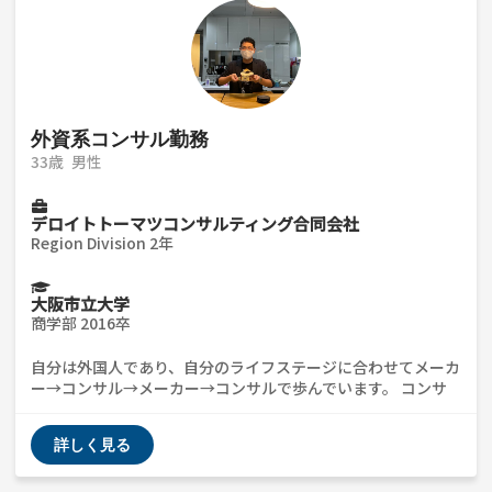
外資系コンサル勤務
33歳
男性
デロイトトーマツコンサルティング合同会社
Region Division 2年
大阪市立大学
商学部 2016卒
自分は外国人であり、自分のライフステージに合わせてメーカ
ー→コンサル→メーカー→コンサルで歩んでいます。 コンサ
ル業界未経験の方など、仕事や選考に関する質問、ES添削、
ケース対策などはいつでも対応可能です。 また、特にコンサ
詳しく見る
ル業界にチャレンジされたい在日外国の方に対して、自分なり
の経験談なども共有可能の為、いつでもご気軽にご連絡くださ