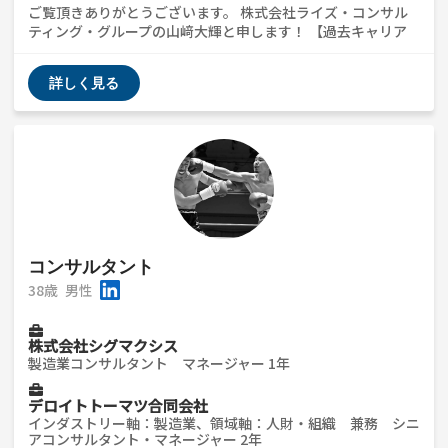
ご覧頂きありがとうございます。 株式会社ライズ・コンサル
ティング・グループの山﨑大輝と申します！ 【過去キャリア
要約】 大学院修了後、アクセンチュア→デロイト→ベンチャ
ーコンサル→現職というキャリアです。 （1）国内大手損害保
詳しく見る
険の基幹システムの刷新プロジェクト支援 （2）国内大手損害
保険の基幹システム内オンプレサーバからAzureへの移行支援
（3）国内地方銀行の店舗タブレット導入支援 【現在】 株式会
社ライズ・コンサルティング・グループで勤務しています。 大
手証券会社の銀行アライアンス推進のプロジェクトを担当して
います。 DX・POM領域の営業業務を担当しています。
https://www.rise-cg.co.jp/digital-
site/professionals/daiki-yamazaki/ 【強み】 大手ファーム
とベンチャーファームどちらも経験しているので 総合ファー
ムの業界であれば幅広く就活相談に乗ることができます。お気
コンサルタント
軽にご連絡いただければと思います。 【会社HP】
38歳
男性
https://www.rise-cg.co.jp/firm/ 【ライズ社員の座談会】
https://note.rise-cg.co.jp/n/n37f4007b8fdf 最後までご覧頂
きありがとうございました！！
株式会社シグマクシス
製造業コンサルタント マネージャー 1年
デロイトトーマツ合同会社
インダストリー軸：製造業、領域軸：人財・組織 兼務 シニ
アコンサルタント・マネージャー 2年