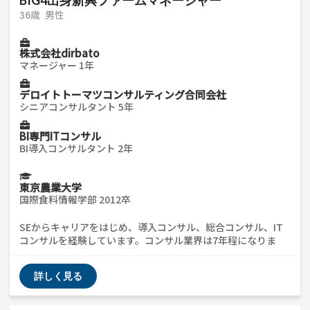
36歳
男性
株式会社dirbato
マネージャー 1年
デロイトトーマツコンサルティング合同会社
シニアコンサルタント 5年
BI専門ITコンサル
BI導入コンサルタント 2年
東京農業大学
国際食料情報学部 2012卒
SEからキャリアをはじめ、導入コンサル、総合コンサル、IT
コンサルを経験しています。コンサル業界は7年程になりま
す。 コンサル業界に関する質問、ES/職務経歴書添削、キャリ
アの棚卸など対応できます。 社内でもキャリア相談などに携
詳しく見る
わっています。 些細な質問でも構いませんので、気軽にご連絡
ください。