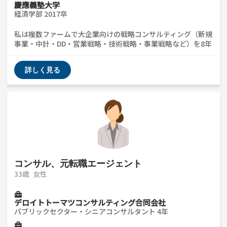
慶應義塾大学
経済学部 2017卒
私は複数ファームで大企業向けの戦略コンサルティング（新規
事業・中計・DD・営業戦略・技術戦略・事業戦略など）を8年
経験した上で、スタートアップを選択しました。 また、それ
ぞれの転職活動において、数十社の企業の話を聞くと共に、趣
詳しく見る
味で数百人のキャリア相談にも乗ってまいりましたので、様々
なキャリアの相談に乗れるかと思います。 各ファームに知り
合いも多々おりますので、年収レンジ・働き方・ケース面接の
目線、プロモーション事情など、内情を伺いたい方もお声がけ
ください。
コンサル、元転職エージェント
33歳
女性
デロイトトーマツコンサルティング合同会社
パブリックセクター・シニアコンサルタント 4年