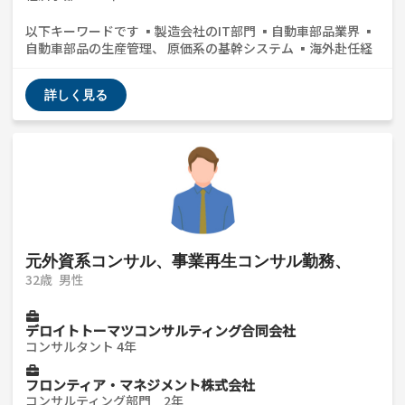
以下キーワードです ▪️製造会社のIT部門 ▪️自動車部品業界 ▪️
自動車部品の生産管理、 原価系の基幹システム ▪️海外赴任経
験（中国） ▪️ITコンサル ▪️完成車の車両企画 ▪️クライアント
のIT部門に出向 学生の就職支援をボランティアでやってます。
詳しく見る
1年に数回、大学のキャリアデザインの授業で講義をしており
ます。 コンサル出身ですが、未経験で転職しました。事業会
社、コンサルどちらの目線でもお話しできます。3年半ほど、
海外赴任の経験もございます。また、現在は事業会社のクライ
アントのIT部門に出向中です。コンサル業界未経験の方など、
ざっくばらんな質問でもウェルカムなのでご気軽にご連絡くだ
さい。
元外資系コンサル、事業再生コンサル勤務、
32歳
男性
デロイトトーマツコンサルティング合同会社
コンサルタント 4年
フロンティア・マネジメント株式会社
コンサルティング部門 2年