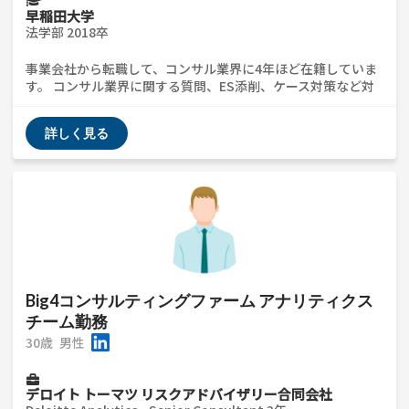
早稲田大学
法学部 2018卒
事業会社から転職して、コンサル業界に4年ほど在籍していま
す。 コンサル業界に関する質問、ES添削、ケース対策など対
応できます。 コンサル業界未経験の方など、ざっくばらんな
質問でもウェルカムなのでご気軽にご連絡ください。また
詳しく見る
Big4に在籍しているので、気になる方は聞いてください。
Big4コンサルティングファーム アナリティクス
チーム勤務
30歳
男性
デロイト トーマツ リスクアドバイザリー合同会社