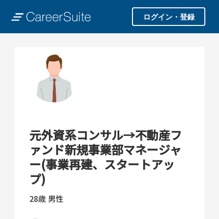
ログイン・登録
元外資系コンサル→不動産フ
ァンド新規事業部マネージャ
ー(事業再建、スタートアッ
プ)
28歳
男性