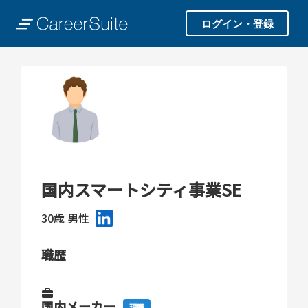
ログイン・登録
国内スマートシティ事業SE
30歳
男性
職歴
国内メーカー
現職