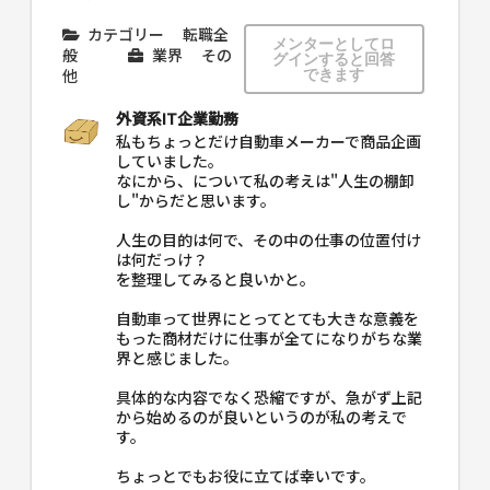
カテゴリー
転職全
メンターとしてロ
般
業界
その
グインすると回答
他
できます
外資系IT企業勤務
私もちょっとだけ自動車メーカーで商品企画
していました。
なにから、について私の考えは"人生の棚卸
し"からだと思います。
人生の目的は何で、その中の仕事の位置付け
は何だっけ？
を整理してみると良いかと。
自動車って世界にとってとても大きな意義を
もった商材だけに仕事が全てになりがちな業
界と感じました。
具体的な内容でなく恐縮ですが、急がず上記
から始めるのが良いというのが私の考えで
す。
ちょっとでもお役に立てば幸いです。