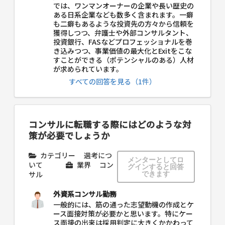
では、ワンマンオーナーの企業や長い歴史の
ある日系企業なども数多く含まれます。一癖
も二癖もあるような投資先の方々から信頼を
獲得しつつ、弁護士や外部コンサルタント、
投資銀行、FASなどプロフェッショナルを巻
き込みつつ、事業価値の最大化とExitをこな
すことができる（ポテンシャルのある）人材
が求められています。
すべての回答を見る（1件）
コンサルに転職する際にはどのような対
策が必要でしょうか
カテゴリー
選考につ
メンターとしてロ
いて
業界
コン
グインすると回答
サル
できます
外資系コンサル勤務
一般的には、筋の通った志望動機の作成とケ
ース面接対策が必要かと思います。特にケー
ス面接の出来は採用判定に大きくかかわって