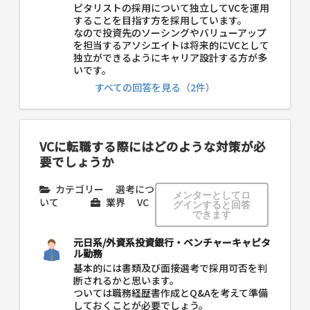
ピタリストの採用について独立してVCを運用
することを目指す方を採用しています。
なので投資先のソーシングやバリューアップ
を担当するアソシエイトは将来的にVCとして
独立ができるようにキャリア設計する方が多
いです。
すべての回答を見る（2件）
VCに転職する際にはどのような対策が必
要でしょうか
カテゴリー
選考につ
メンターとしてロ
いて
業界
VC
グインすると回答
できます
元日系/外資系投資銀行・ベンチャーキャピタ
ル勤務
基本的には書類及び面接選考で採用可否を判
断されるかと思います。
ついては職務経歴書作成とQ&Aを考えて準備
しておくことが必要でしょう。