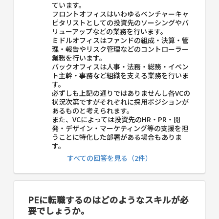
ています。
フロントオフィスはいわゆるベンチャーキャ
ピタリストとしての投資先のソーシングやバ
リューアップなどの業務を行います。
ミドルオフィスはファンドの組成・決算・管
理・報告やリスク管理などのコントローラー
業務を行います。
バックオフィスは人事・法務・総務・イベン
ト主幹・事務など組織を支える業務を行いま
す。
必ずしも上記の通りではありませんし各VCの
状況次第ですがそれぞれに採用ポジションが
あるものと考えられます。
また、VCによっては投資先のHR・PR・開
発・デザイン・マーケティング等の支援を担
うことに特化した部署がある場合もありま
す。
すべての回答を見る（2件）
PEに転職するのはどのようなスキルが必
要でしょうか。