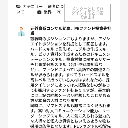
カテゴリー
選考につ
メンターとしてロ
いて
業界
PE
グインすると回答
できます
元外資系コンサル勤務、PEファンド投資先担
当
転職時のポジションにもよりますが、アソシ
エイトポジションを前提として回答します。
ハードスキルで言えば、モデルの作成スキ
ル、ピッチ資料を作成するためのドキュメン
テーションスキル、投資対象に関するリサー
チと事業分析スキル（会計や財務知識な
ど）、ファンドによっては英語での前述スキ
ルが求められます。すべてのハードスキルを
高レベルで持っている人材はまれなため、採
用タイミングによっては未経験なものがあっ
ても採用するファンドもありますが、基本的
には上記の経験を一通り経験したことがある
方が本命の人材になります。
同時に、ソフトスキルも非常に深く見られま
す。高い対人コミュニケーション能力、リー
ダーシップスキル、人に気に入られる魅力的
な人柄など個人の資質ともいえるような物も
採用の条件となります。PEファンドの投資先