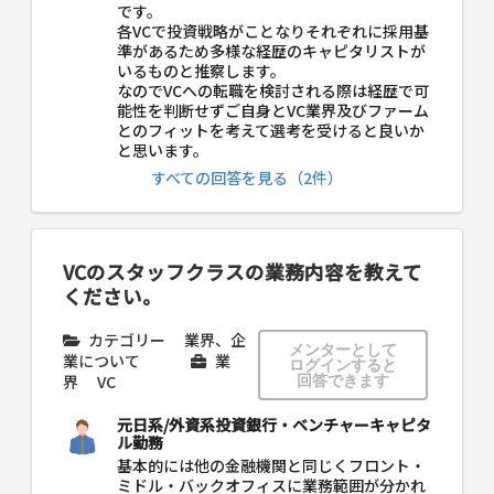
です。
各VCで投資戦略がことなりそれぞれに採用基
準があるため多様な経歴のキャピタリストが
いるものと推察します。
なのでVCへの転職を検討される際は経歴で可
能性を判断せずご自身とVC業界及びファーム
とのフィットを考えて選考を受けると良いか
と思います。
すべての回答を見る（2件）
VCのスタッフクラスの業務内容を教えて
ください。
カテゴリー
業界、企
メンターとして
業について
業
ログインすると
界
VC
回答できます
元日系/外資系投資銀行・ベンチャーキャピタ
ル勤務
基本的には他の金融機関と同じくフロント・
ミドル・バックオフィスに業務範囲が分かれ