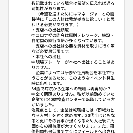
数記載されている場合は希望を伝えれば通る
可能性があります。
（希望を通すためにはマネージャーとの面
接時に『この人材は我が拠点に欲しい！と思
わせる必要があります。）
・支店への出社頻度
⇨コロナ禍の昨今は原則テレワーク、施設・
自宅間の直行直帰が多くなっています。
支店への出社は必要な資材を取りに行く際
など必要最低限です。
・本社への出社
⇨現場プレーヤーが本社へ出社することはあ
りません。
企業によっては研修や社員総会を本社で行
うことがあるため、このようなイベント発生
時に出社します。
34歳で病院から企業への転職は現実的か？
⇨全く問題ありません。私が以前勤めていた
企業では40歳検査センターで転職している方
がいました。
注意点として、企業は転職組には『即戦力と
なる人材』を強く求めます。30代半ばともな
ると更にその要求が強くなるため入社後に周
囲からの期待度が大きくなります。また、研
修期間も最低限ですぐにフィールドへ出され