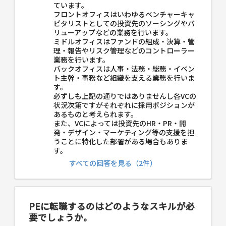
ています。
フロントオフィスはいわゆるベンチャーキャ
ピタリストとしての投資先のソーシングやバ
リューアップなどの業務を行います。
ミドルオフィスはファンドの組成・決算・管
理・報告やリスク管理などのコントローラー
業務を行います。
バックオフィスは人事・法務・総務・イベン
ト主幹・事務など組織を支える業務を行いま
す。
必ずしも上記の通りではありませんし各VCの
状況次第ですがそれぞれに採用ポジションが
あるものと考えられます。
また、VCによっては投資先のHR・PR・開
発・デザイン・マーケティング等の支援を担
うことに特化した部署がある場合もありま
す。
すべての回答を見る（2件）
PEに転職するのはどのようなスキルが必
要でしょうか。