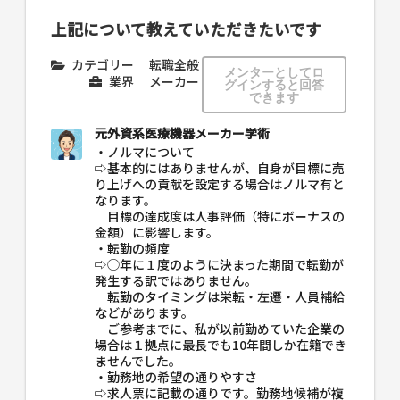
上記について教えていただきたいです
カテゴリー
転職全般
メンターとしてロ
業界
メーカー
グインすると回答
できます
元外資系医療機器メーカー学術
・ノルマについて
⇨基本的にはありませんが、自身が目標に売
り上げへの貢献を設定する場合はノルマ有と
なります。
目標の達成度は人事評価（特にボーナスの
金額）に影響します。
・転勤の頻度
⇨◯年に１度のように決まった期間で転勤が
発生する訳ではありません。
転勤のタイミングは栄転・左遷・人員補給
などがあります。
ご参考までに、私が以前勤めていた企業の
場合は１拠点に最長でも10年間しか在籍でき
ませんでした。
・勤務地の希望の通りやすさ
⇨求人票に記載の通りです。勤務地候補が複