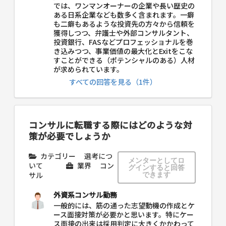
では、ワンマンオーナーの企業や長い歴史の
ある日系企業なども数多く含まれます。一癖
も二癖もあるような投資先の方々から信頼を
獲得しつつ、弁護士や外部コンサルタント、
投資銀行、FASなどプロフェッショナルを巻
き込みつつ、事業価値の最大化とExitをこな
すことができる（ポテンシャルのある）人材
が求められています。
すべての回答を見る（1件）
コンサルに転職する際にはどのような対
策が必要でしょうか
カテゴリー
選考につ
メンターとしてロ
いて
業界
コン
グインすると回答
サル
できます
外資系コンサル勤務
一般的には、筋の通った志望動機の作成とケ
ース面接対策が必要かと思います。特にケー
ス面接の出来は採用判定に大きくかかわって