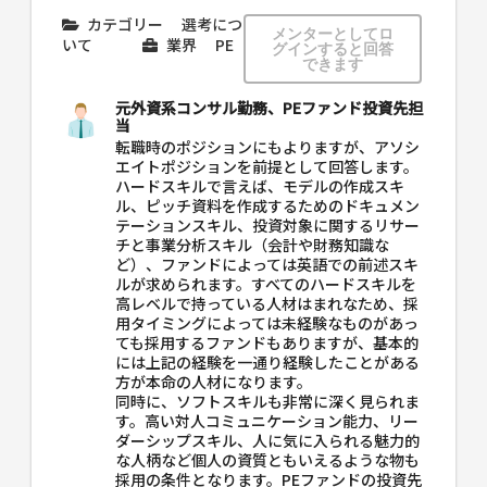
カテゴリー
選考につ
メンターとしてロ
いて
業界
PE
グインすると回答
できます
元外資系コンサル勤務、PEファンド投資先担
当
転職時のポジションにもよりますが、アソシ
エイトポジションを前提として回答します。
ハードスキルで言えば、モデルの作成スキ
ル、ピッチ資料を作成するためのドキュメン
テーションスキル、投資対象に関するリサー
チと事業分析スキル（会計や財務知識な
ど）、ファンドによっては英語での前述スキ
ルが求められます。すべてのハードスキルを
高レベルで持っている人材はまれなため、採
用タイミングによっては未経験なものがあっ
ても採用するファンドもありますが、基本的
には上記の経験を一通り経験したことがある
方が本命の人材になります。
同時に、ソフトスキルも非常に深く見られま
す。高い対人コミュニケーション能力、リー
ダーシップスキル、人に気に入られる魅力的
な人柄など個人の資質ともいえるような物も
採用の条件となります。PEファンドの投資先