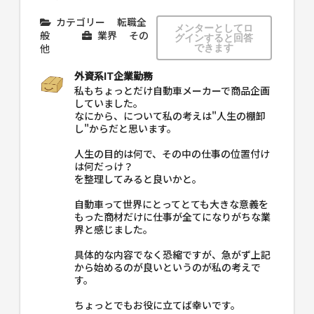
カテゴリー
転職全
メンターとしてロ
般
業界
その
グインすると回答
他
できます
外資系IT企業勤務
私もちょっとだけ自動車メーカーで商品企画
していました。
なにから、について私の考えは"人生の棚卸
し"からだと思います。
人生の目的は何で、その中の仕事の位置付け
は何だっけ？
を整理してみると良いかと。
自動車って世界にとってとても大きな意義を
もった商材だけに仕事が全てになりがちな業
界と感じました。
具体的な内容でなく恐縮ですが、急がず上記
から始めるのが良いというのが私の考えで
す。
ちょっとでもお役に立てば幸いです。