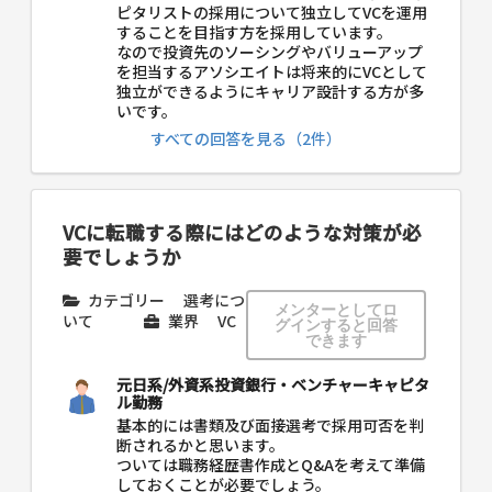
ピタリストの採用について独立してVCを運用
することを目指す方を採用しています。
なので投資先のソーシングやバリューアップ
を担当するアソシエイトは将来的にVCとして
独立ができるようにキャリア設計する方が多
いです。
すべての回答を見る（2件）
VCに転職する際にはどのような対策が必
要でしょうか
カテゴリー
選考につ
メンターとしてロ
いて
業界
VC
グインすると回答
できます
元日系/外資系投資銀行・ベンチャーキャピタ
ル勤務
基本的には書類及び面接選考で採用可否を判
断されるかと思います。
ついては職務経歴書作成とQ&Aを考えて準備
しておくことが必要でしょう。