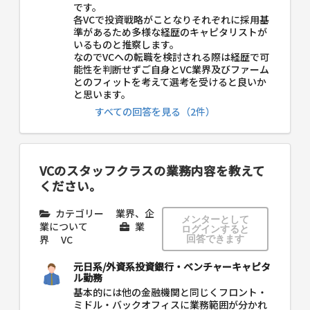
です。
各VCで投資戦略がことなりそれぞれに採用基
準があるため多様な経歴のキャピタリストが
いるものと推察します。
なのでVCへの転職を検討される際は経歴で可
能性を判断せずご自身とVC業界及びファーム
とのフィットを考えて選考を受けると良いか
と思います。
すべての回答を見る（2件）
VCのスタッフクラスの業務内容を教えて
ください。
カテゴリー
業界、企
メンターとして
業について
業
ログインすると
界
VC
回答できます
元日系/外資系投資銀行・ベンチャーキャピタ
ル勤務
基本的には他の金融機関と同じくフロント・
ミドル・バックオフィスに業務範囲が分かれ