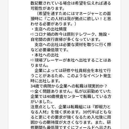
数記載されている場合は希望を伝えれば通る
可能性があります。
（希望を通すためにはマネージャーとの面
接時に『この人材は我が拠点に欲しい！と思
わせる必要があります。）
・支店への出社頻度
⇨コロナ禍の昨今は原則テレワーク、施設・
自宅間の直行直帰が多くなっています。
支店への出社は必要な資材を取りに行く際
など必要最低限です。
・本社への出社
⇨現場プレーヤーが本社へ出社することはあ
りません。
企業によっては研修や社員総会を本社で行
うことがあるため、このようなイベント発生
時に出社します。
34歳で病院から企業への転職は現実的か？
⇨全く問題ありません。私が以前勤めていた
企業では40歳検査センターで転職している方
がいました。
注意点として、企業は転職組には『即戦力と
なる人材』を強く求めます。30代半ばともな
ると更にその要求が強くなるため入社後に周
囲からの期待度が大きくなります。また、研
修期間も最低限ですぐにフィールドへ出され