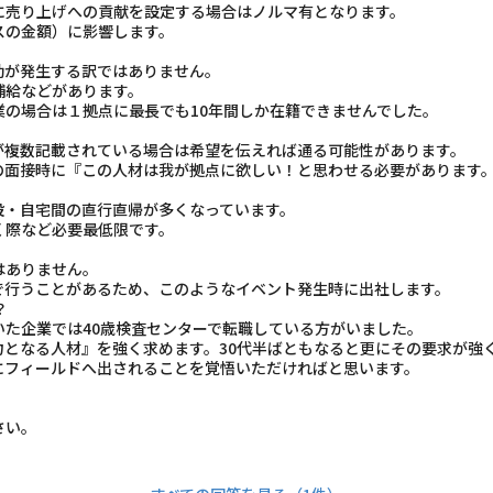
に売り上げへの貢献を設定する場合はノルマ有となります。
の金額）に影響します。
勤が発生する訳ではありません。
給などがあります。
の場合は１拠点に最長でも10年間しか在籍できませんでした。
が複数記載されている場合は希望を伝えれば通る可能性があります。
面接時に『この人材は我が拠点に欲しい！と思わせる必要があります
設・自宅間の直行直帰が多くなっています。
際など必要最低限です。
はありません。
行うことがあるため、このようなイベント発生時に出社します。
？
た企業では40歳検査センターで転職している方がいました。
力となる人材』を強く求めます。30代半ばともなると更にその要求が強
にフィールドへ出されることを覚悟いただければと思います。
さい。