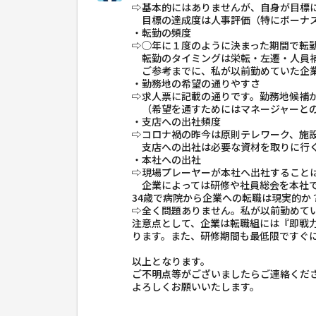
⇨基本的にはありませんが、自身が目標
目標の達成度は人事評価（特にボーナス
・転勤の頻度
⇨◯年に１度のように決まった期間で転
転勤のタイミングは栄転・左遷・人員補
ご参考までに、私が以前勤めていた企業
・勤務地の希望の通りやすさ
⇨求人票に記載の通りです。勤務地候補
（希望を通すためにはマネージャーとの
・支店への出社頻度
⇨コロナ禍の昨今は原則テレワーク、施
支店への出社は必要な資材を取りに行く
・本社への出社
⇨現場プレーヤーが本社へ出社すること
企業によっては研修や社員総会を本社で
34歳で病院から企業への転職は現実的か
⇨全く問題ありません。私が以前勤めてい
注意点として、企業は転職組には『即戦
ります。また、研修期間も最低限ですぐ
以上となります。
ご不明点等がございましたらご連絡くだ
よろしくお願いいたします。