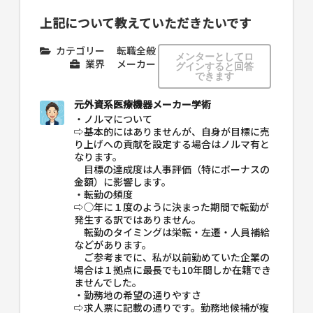
上記について教えていただきたいです
カテゴリー
転職全般
メンターとしてロ
業界
メーカー
グインすると回答
できます
元外資系医療機器メーカー学術
・ノルマについて
⇨基本的にはありませんが、自身が目標に売
り上げへの貢献を設定する場合はノルマ有と
なります。
目標の達成度は人事評価（特にボーナスの
金額）に影響します。
・転勤の頻度
⇨◯年に１度のように決まった期間で転勤が
発生する訳ではありません。
転勤のタイミングは栄転・左遷・人員補給
などがあります。
ご参考までに、私が以前勤めていた企業の
場合は１拠点に最長でも10年間しか在籍でき
ませんでした。
・勤務地の希望の通りやすさ
⇨求人票に記載の通りです。勤務地候補が複