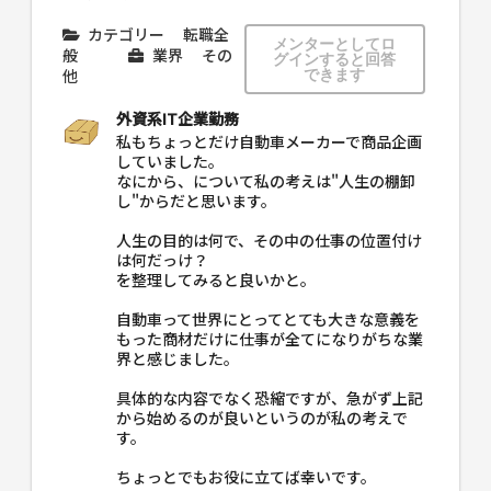
カテゴリー
転職全
メンターとしてロ
般
業界
その
グインすると回答
他
できます
外資系IT企業勤務
私もちょっとだけ自動車メーカーで商品企画
していました。
なにから、について私の考えは"人生の棚卸
し"からだと思います。
人生の目的は何で、その中の仕事の位置付け
は何だっけ？
を整理してみると良いかと。
自動車って世界にとってとても大きな意義を
もった商材だけに仕事が全てになりがちな業
界と感じました。
具体的な内容でなく恐縮ですが、急がず上記
から始めるのが良いというのが私の考えで
す。
ちょっとでもお役に立てば幸いです。