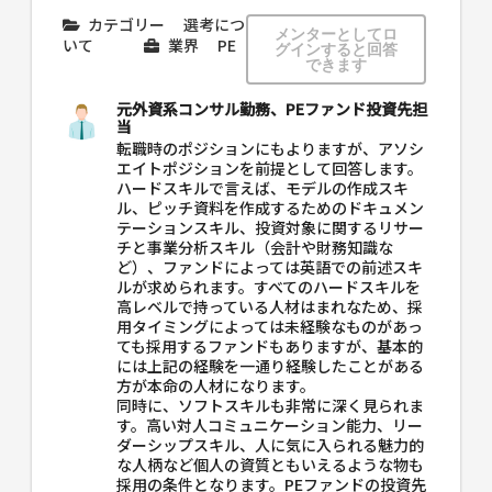
カテゴリー
選考につ
メンターとしてロ
いて
業界
PE
グインすると回答
できます
元外資系コンサル勤務、PEファンド投資先担
当
転職時のポジションにもよりますが、アソシ
エイトポジションを前提として回答します。
ハードスキルで言えば、モデルの作成スキ
ル、ピッチ資料を作成するためのドキュメン
テーションスキル、投資対象に関するリサー
チと事業分析スキル（会計や財務知識な
ど）、ファンドによっては英語での前述スキ
ルが求められます。すべてのハードスキルを
高レベルで持っている人材はまれなため、採
用タイミングによっては未経験なものがあっ
ても採用するファンドもありますが、基本的
には上記の経験を一通り経験したことがある
方が本命の人材になります。
同時に、ソフトスキルも非常に深く見られま
す。高い対人コミュニケーション能力、リー
ダーシップスキル、人に気に入られる魅力的
な人柄など個人の資質ともいえるような物も
採用の条件となります。PEファンドの投資先