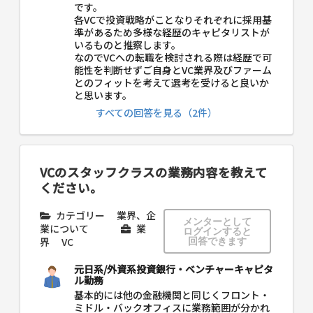
です。
各VCで投資戦略がことなりそれぞれに採用基
準があるため多様な経歴のキャピタリストが
いるものと推察します。
なのでVCへの転職を検討される際は経歴で可
能性を判断せずご自身とVC業界及びファーム
とのフィットを考えて選考を受けると良いか
と思います。
すべての回答を見る（2件）
VCのスタッフクラスの業務内容を教えて
ください。
カテゴリー
業界、企
メンターとして
業について
業
ログインすると
界
VC
回答できます
元日系/外資系投資銀行・ベンチャーキャピタ
ル勤務
基本的には他の金融機関と同じくフロント・
ミドル・バックオフィスに業務範囲が分かれ