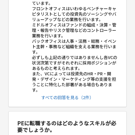
ています。
フロントオフィスはいわゆるベンチャーキャ
ピタリストとしての投資先のソーシングやバ
リューアップなどの業務を行います。
ミドルオフィスはファンドの組成・決算・管
理・報告やリスク管理などのコントローラー
業務を行います。
バックオフィスは人事・法務・総務・イベン
ト主幹・事務など組織を支える業務を行いま
す。
必ずしも上記の通りではありませんし各VCの
状況次第ですがそれぞれに採用ポジションが
あるものと考えられます。
また、VCによっては投資先のHR・PR・開
発・デザイン・マーケティング等の支援を担
うことに特化した部署がある場合もありま
す。
すべての回答を見る（2件）
PEに転職するのはどのようなスキルが必
要でしょうか。