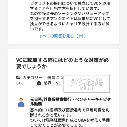
ピタリストの採用について独立してVCを運用
することを目指す方を採用しています。
なので投資先のソーシングやバリューアップ
を担当するアソシエイトは将来的にVCとして
独立ができるようにキャリア設計する方が多
いです。
すべての回答を見る（2件）
VCに転職する際にはどのような対策が必
要でしょうか
カテゴリー
選考につ
メンターとしてロ
いて
業界
VC
グインすると回答
できます
元日系/外資系投資銀行・ベンチャーキャピタ
ル勤務
基本的には書類及び面接選考で採用可否を判
断されるかと思います。
ついては職務経歴書作成とQ&Aを考えて準備
しておくことが必要でしょう。