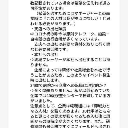
数記載されている場合は希望を伝えれば通る
可能性があります。
（希望を通すためにはマネージャーとの面
接時に『この人材は我が拠点に欲しい！と思
わせる必要があります。）
・支店への出社頻度
⇨コロナ禍の昨今は原則テレワーク、施設・
自宅間の直行直帰が多くなっています。
支店への出社は必要な資材を取りに行く際
など必要最低限です。
・本社への出社
⇨現場プレーヤーが本社へ出社することはあ
りません。
企業によっては研修や社員総会を本社で行
うことがあるため、このようなイベント発生
時に出社します。
34歳で病院から企業への転職は現実的か？
⇨全く問題ありません。私が以前勤めていた
企業では40歳検査センターで転職している方
がいました。
注意点として、企業は転職組には『即戦力と
なる人材』を強く求めます。30代半ばともな
ると更にその要求が強くなるため入社後に周
囲からの期待度が大きくなります。また、研
修期間も最低限ですぐにフィールドへ出され