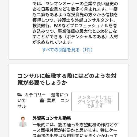
では、ワンマンオーナーの企業や長い歴史の
ある日系企業なども数多く含まれます。一癖
も二癖もあるような投資先の方々から信頼を
獲得しつつ、弁護士や外部コンサルタント、
投資銀行、FASなどプロフェッショナルを巻
き込みつつ、事業価値の最大化とExitをこな
すことができる（ポテンシャルのある）人材
が求められています。
すべての回答を見る（1件）
コンサルに転職する際にはどのような対
策が必要でしょうか
カテゴリー
選考につ
メンターとしてロ
いて
業界
コン
グインすると回答
サル
できます
外資系コンサル勤務
一般的には、筋の通った志望動機の作成とケ
ース面接対策が必要かと思います。特にケー
ス面接の出来は採用判定に大きくかかわって