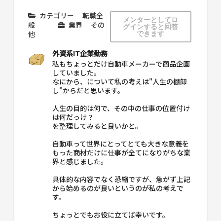
カテゴリー
転職全
メンターとしてロ
般
業界
その
グインすると回答
他
できます
外資系IT企業勤務
私もちょっとだけ自動車メーカーで商品企画
していました。
なにから、について私の考えは"人生の棚卸
し"からだと思います。
人生の目的は何で、その中の仕事の位置付け
は何だっけ？
を整理してみると良いかと。
自動車って世界にとってとても大きな意義を
もった商材だけに仕事が全てになりがちな業
界と感じました。
具体的な内容でなく恐縮ですが、急がず上記
から始めるのが良いというのが私の考えで
す。
ちょっとでもお役に立てば幸いです。