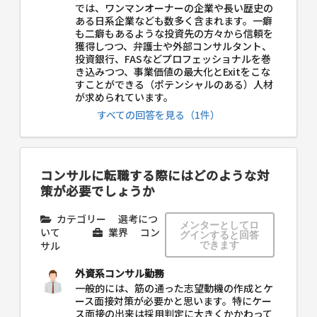
では、ワンマンオーナーの企業や長い歴史の
ある日系企業なども数多く含まれます。一癖
も二癖もあるような投資先の方々から信頼を
獲得しつつ、弁護士や外部コンサルタント、
投資銀行、FASなどプロフェッショナルを巻
き込みつつ、事業価値の最大化とExitをこな
すことができる（ポテンシャルのある）人材
が求められています。
すべての回答を見る（1件）
コンサルに転職する際にはどのような対
策が必要でしょうか
カテゴリー
選考につ
メンターとしてロ
いて
業界
コン
グインすると回答
サル
できます
外資系コンサル勤務
一般的には、筋の通った志望動機の作成とケ
ース面接対策が必要かと思います。特にケー
ス面接の出来は採用判定に大きくかかわって