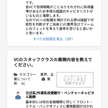
です。
各VCで投資戦略がことなりそれぞれに採用基
準があるため多様な経歴のキャピタリストが
いるものと推察します。
なのでVCへの転職を検討される際は経歴で可
能性を判断せずご自身とVC業界及びファーム
とのフィットを考えて選考を受けると良いか
と思います。
すべての回答を見る（2件）
VCのスタッフクラスの業務内容を教えて
ください。
カテゴリー
業界、企
メンターとして
業について
業
ログインすると
界
VC
回答できます
元日系/外資系投資銀行・ベンチャーキャピタ
ル勤務
基本的には他の金融機関と同じくフロント・
ミドル・バックオフィスに業務範囲が分かれ