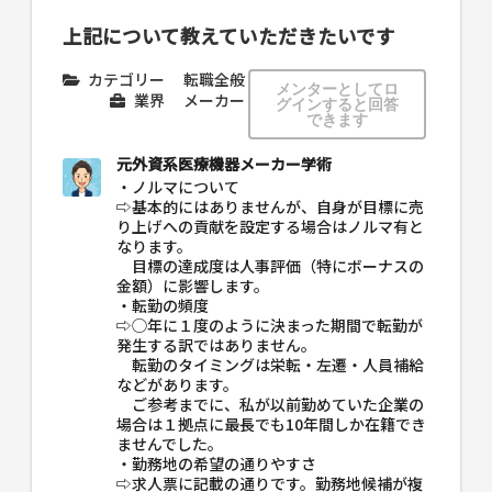
上記について教えていただきたいです
カテゴリー
転職全般
メンターとしてロ
業界
メーカー
グインすると回答
できます
元外資系医療機器メーカー学術
・ノルマについて
⇨基本的にはありませんが、自身が目標に売
り上げへの貢献を設定する場合はノルマ有と
なります。
目標の達成度は人事評価（特にボーナスの
金額）に影響します。
・転勤の頻度
⇨◯年に１度のように決まった期間で転勤が
発生する訳ではありません。
転勤のタイミングは栄転・左遷・人員補給
などがあります。
ご参考までに、私が以前勤めていた企業の
場合は１拠点に最長でも10年間しか在籍でき
ませんでした。
・勤務地の希望の通りやすさ
⇨求人票に記載の通りです。勤務地候補が複