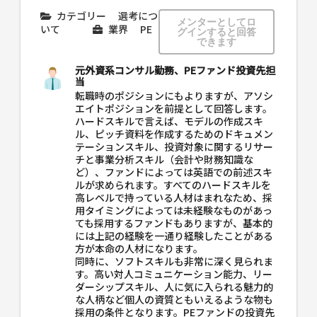
カテゴリー
選考につ
メンターとしてロ
いて
業界
PE
グインすると回答
できます
元外資系コンサル勤務、PEファンド投資先担
当
転職時のポジションにもよりますが、アソシ
エイトポジションを前提として回答します。
ハードスキルで言えば、モデルの作成スキ
ル、ピッチ資料を作成するためのドキュメン
テーションスキル、投資対象に関するリサー
チと事業分析スキル（会計や財務知識な
ど）、ファンドによっては英語での前述スキ
ルが求められます。すべてのハードスキルを
高レベルで持っている人材はまれなため、採
用タイミングによっては未経験なものがあっ
ても採用するファンドもありますが、基本的
には上記の経験を一通り経験したことがある
方が本命の人材になります。
同時に、ソフトスキルも非常に深く見られま
す。高い対人コミュニケーション能力、リー
ダーシップスキル、人に気に入られる魅力的
な人柄など個人の資質ともいえるような物も
採用の条件となります。PEファンドの投資先