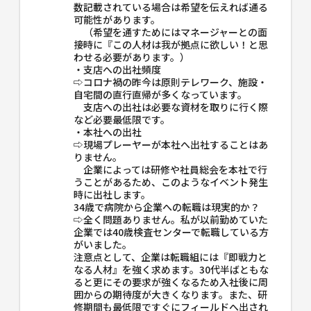
数記載されている場合は希望を伝えれば通る
可能性があります。
（希望を通すためにはマネージャーとの面
接時に『この人材は我が拠点に欲しい！と思
わせる必要があります。）
・支店への出社頻度
⇨コロナ禍の昨今は原則テレワーク、施設・
自宅間の直行直帰が多くなっています。
支店への出社は必要な資材を取りに行く際
など必要最低限です。
・本社への出社
⇨現場プレーヤーが本社へ出社することはあ
りません。
企業によっては研修や社員総会を本社で行
うことがあるため、このようなイベント発生
時に出社します。
34歳で病院から企業への転職は現実的か？
⇨全く問題ありません。私が以前勤めていた
企業では40歳検査センターで転職している方
がいました。
注意点として、企業は転職組には『即戦力と
なる人材』を強く求めます。30代半ばともな
ると更にその要求が強くなるため入社後に周
囲からの期待度が大きくなります。また、研
修期間も最低限ですぐにフィールドへ出され