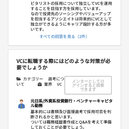
ピタリストの採用について独立してVCを運用
することを目指す方を採用しています。
なので投資先のソーシングやバリューアップ
を担当するアソシエイトは将来的にVCとして
独立ができるようにキャリア設計する方が多
いです。
すべての回答を見る（2件）
VCに転職する際にはどのような対策が必
要でしょうか
カテゴリー
選考につ
メンターとしてロ
いて
業界
VC
グインすると回答
できます
元日系/外資系投資銀行・ベンチャーキャピタ
ル勤務
基本的には書類及び面接選考で採用可否を判
断されるかと思います。
ついては職務経歴書作成とQ&Aを考えて準備
しておくことが必要でしょう。