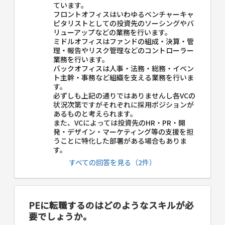
ています。
フロントオフィスはいわゆるベンチャーキャ
ピタリストとしての投資先のソーシングやバ
リューアップなどの業務を行います。
ミドルオフィスはファンドの組成・決算・管
理・報告やリスク管理などのコントローラー
業務を行います。
バックオフィスは人事・法務・総務・イベン
ト主幹・事務など組織を支える業務を行いま
す。
必ずしも上記の通りではありませんし各VCの
状況次第ですがそれぞれに採用ポジションが
あるものと考えられます。
また、VCによっては投資先のHR・PR・開
発・デザイン・マーケティング等の支援を担
うことに特化した部署がある場合もありま
す。
すべての回答を見る（2件）
PEに転職するのはどのようなスキルが必
要でしょうか。