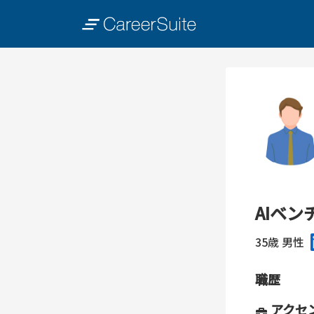
AIベ
35歳
男性
職歴
アクセ