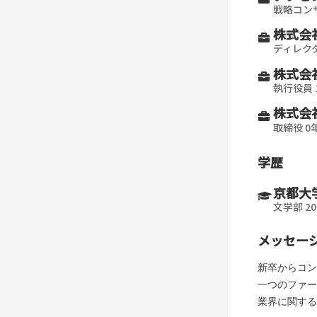
戦略コン
株式会社
ディレクタ
株式会社
執行役員 
株式会社
取締役 0
学歴
京都大
文学部 20
メッセー
新卒からコン
一つのファー
業界に関する