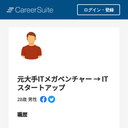
ログイン・登録
元大手ITメガベンチャー → IT
スタートアップ
28歳
男性
職歴